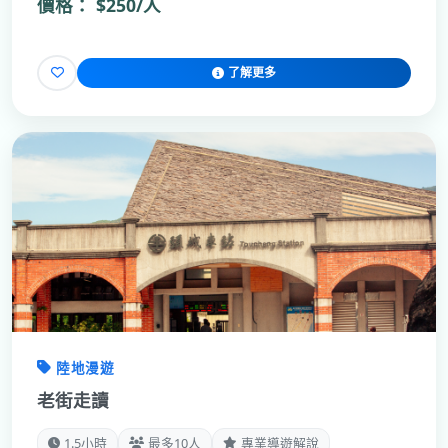
價格：
$250/人
了解更多
陸地漫遊
老街走讀
1.5小時
最多10人
專業導遊解說