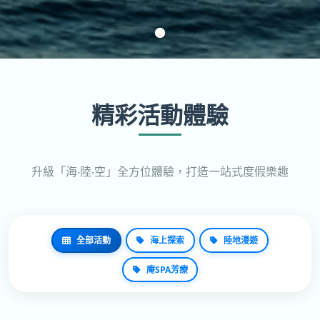
精彩活動體驗
升級「海‧陸‧空」全方位體驗，打造一站式度假樂趣
全部活動
海上探索
陸地漫遊
庵SPA芳療