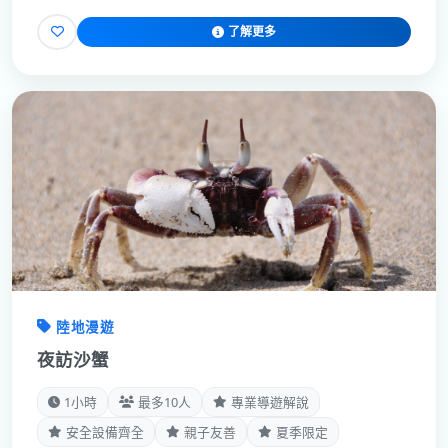
了解更多
陸地漫遊
夜訪沙蟹
1小時
最多10人
專業導遊解說
安全設備齊全
親子友善
夏季限定