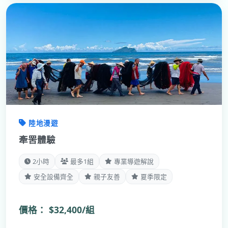
陸地漫遊
牽罟體驗
2小時
最多1組
專業導遊解說
安全設備齊全
親子友善
夏季限定
價格：
$32,400/組