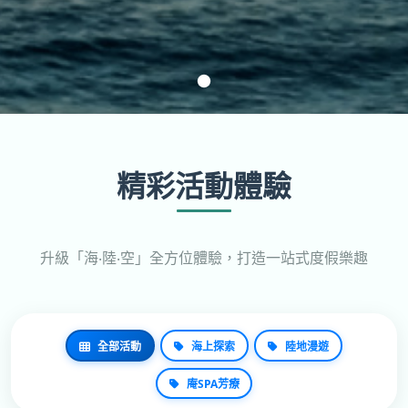
精彩活動體驗
升級「海‧陸‧空」全方位體驗，打造一站式度假樂趣
全部活動
海上探索
陸地漫遊
庵SPA芳療